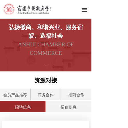
网站首页
끀
商会总览
弘扬徽商、和谐兴业、服务宿
商会动态
皖、造福社会
ANHUI CHAMBER OF
会员之家
COMMERCE
商会服务
ꀅ
资源对接
资源对接
徽韵文化
会员产品推荐
商务合作
招商合作
联系我们
招聘信息
招租信息