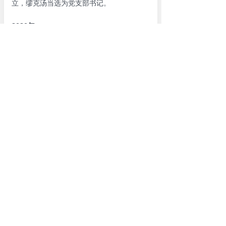
立，缪克汤当选为党支部书记。
2020年
入驻宿迁市民政局社会组织孵化中心
11月，入驻宿迁市民政局社会组织孵化中
心，商会有了固定办公场所。
2018年
商会揭牌成立
2018年9月，宿迁市安徽商会在国际饭店召
开成立大会暨第一次会员大会，选举产生第
一届领导班子，靳常增担任商会会长，商会
正式揭牌成立。
Copyright@2024 宿迁市安徽商会 版权所有
地址：江苏省宿迁市宿城区东海大道19号兴邦大厦写字
楼14楼