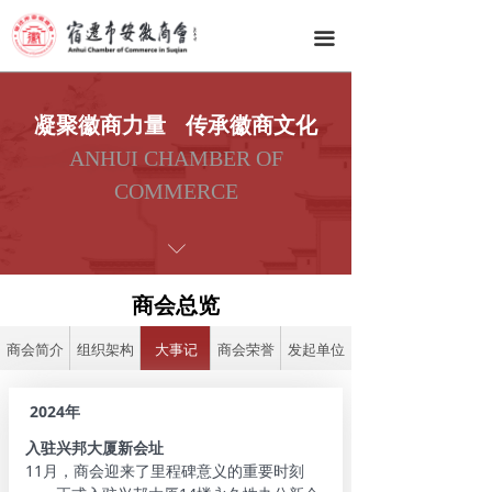
网站首页
끀
商会总览
商会动态
凝聚徽商力量 传承徽商文化
ANHUI CHAMBER OF
会员之家
COMMERCE
商会服务
ꀅ
资源对接
商会总览
徽韵文化
商会简介
组织架构
大事记
商会荣誉
发起单位
联系我们
2024年
入驻兴邦大厦新会址
11月，商会迎来了里程碑意义的重要时刻