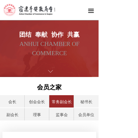
网站首页
끀
商会总览
商会动态
团结 奉献 协作 共赢
ANHUI CHAMBER OF
会员之家
COMMERCE
商会服务
ꀅ
资源对接
会员之家
徽韵文化
会长
创会会长
常务副会长
秘书长
联系我们
副会长
理事
监事会
会员单位