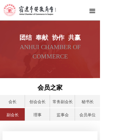
网站首页
끀
商会总览
商会动态
团结 奉献 协作 共赢
ANHUI CHAMBER OF
会员之家
COMMERCE
商会服务
ꀅ
资源对接
会员之家
徽韵文化
会长
创会会长
常务副会长
秘书长
联系我们
副会长
理事
监事会
会员单位