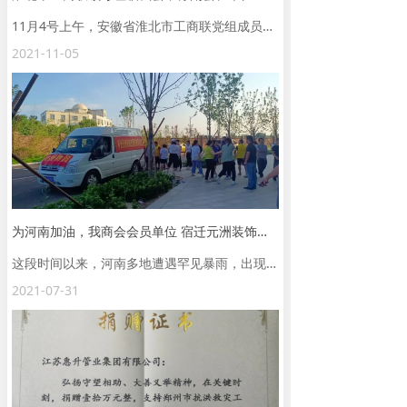
11月4号上午，安徽省淮北市工商联党组成员、副主席 张勇；安徽省淮北市工商联经济服务部部长 范伟 在宿迁市工商联党组成员、副主席、二级调研员牛新亭；宿迁市工商联会员处负责人张程龙的陪同下莅临我会常务副会长单位 江苏惠升管业集团有限公司参观考察，我会常务副会长、江苏惠升管业集团有限公司董事长张波；执行秘书长崔玉利；副会长聂栋梁、陈冬；理事李艳；办公室主任叶艳等热情接待。
2021-11-05
为河南加油，我商会会员单位 宿迁元洲装饰有限公司捐赠物资，驰援河南
这段时间以来，河南多地遭遇罕见暴雨，出现严重洪涝灾害，导致交通受阻、群众被困、公共设施被毁。
2021-07-31