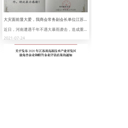
大灾面前显大爱，我商会常务副会长单位江苏惠升管业集团有限公司董事长 张波 为郑州捐款10万元
近日，河南遭遇千年不遇大暴雨袭击，造成重大人员伤亡和财产损失。灾情时时刻刻牵动着全国人
2021-07-24
联盛科技、广新重工分别获评江苏省潜在独角兽企业和瞪羚企业
11月10日，江苏举办高新区暨苏南自创区高成长性科技企业评估结果线上发布会，江苏遴选出8家独角兽企业、97家潜在独角兽企业和507家瞪羚企业
2020-11-12